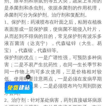
剂、
除草剂和杀鼠剂等五大类，蔬菜上常用的
是杀菌剂和杀虫剂。依据杀菌剂的作用机理，
杀菌剂可分为保护剂、治疗剂和复配剂。
1、保护剂：药液喷布在叶面之后，粘附在植株
表面形成一层保护膜，使病菌不能侵入叶片，
从而起到不得病的目的，常见保护剂有波乐多
液百菌清（达克宁），代森锰锌（大生、易
宝），代森铵，代森锌等。
保护剂的优点：一是广谱性强，可预防多种病
害；二是不易产生抗药性，在同一生长季节和
同一作物上均可多次使用，三是价格相对较
低。使用时要注意两点，一是必须在发病早期
用药，才有效果，二是必须喷布均匀周到防效
才会高。
2、治疗剂：针对某处病害，药剂直接破坏病原